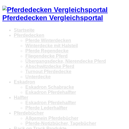
Pferdedecken Vergleichsportal
Startseite
Pferdedecken
Pferde Winterdecken
Winterdecke mit Halsteil
Pferde Regendecke
Fliegendecke Pferd
Übergangsdecke, Nierendecke Pferd
Abschwitzdecke Pferd
Turnout Pferdedecke
Unterdecke
Eskadron
Eskadron Schabracke
Eskadron Pferdehalfter
Halfter
Eskadron Pferdehalfter
Pferde Lederhalfter
Pferdebücher
Allgemein Pferdebücher
Pferde-Notizbücher, Tagebücher
Back on Track Produkte