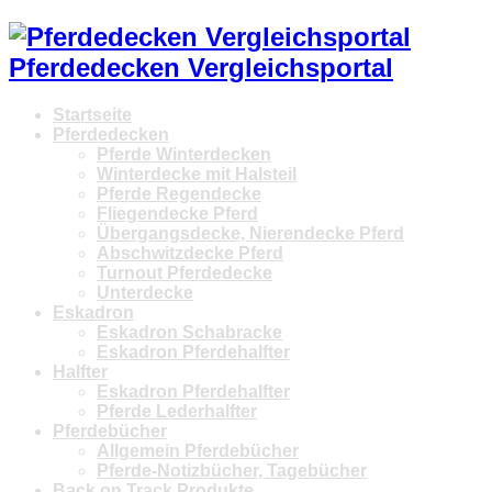
Pferdedecken Vergleichsportal
Startseite
Pferdedecken
Pferde Winterdecken
Winterdecke mit Halsteil
Pferde Regendecke
Fliegendecke Pferd
Übergangsdecke, Nierendecke Pferd
Abschwitzdecke Pferd
Turnout Pferdedecke
Unterdecke
Eskadron
Eskadron Schabracke
Eskadron Pferdehalfter
Halfter
Eskadron Pferdehalfter
Pferde Lederhalfter
Pferdebücher
Allgemein Pferdebücher
Pferde-Notizbücher, Tagebücher
Back on Track Produkte