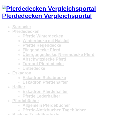
Pferdedecken Vergleichsportal
Startseite
Pferdedecken
Pferde Winterdecken
Winterdecke mit Halsteil
Pferde Regendecke
Fliegendecke Pferd
Übergangsdecke, Nierendecke Pferd
Abschwitzdecke Pferd
Turnout Pferdedecke
Unterdecke
Eskadron
Eskadron Schabracke
Eskadron Pferdehalfter
Halfter
Eskadron Pferdehalfter
Pferde Lederhalfter
Pferdebücher
Allgemein Pferdebücher
Pferde-Notizbücher, Tagebücher
Back on Track Produkte