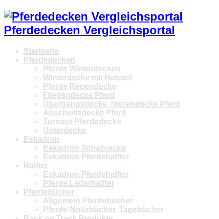
Pferdedecken Vergleichsportal
Startseite
Pferdedecken
Pferde Winterdecken
Winterdecke mit Halsteil
Pferde Regendecke
Fliegendecke Pferd
Übergangsdecke, Nierendecke Pferd
Abschwitzdecke Pferd
Turnout Pferdedecke
Unterdecke
Eskadron
Eskadron Schabracke
Eskadron Pferdehalfter
Halfter
Eskadron Pferdehalfter
Pferde Lederhalfter
Pferdebücher
Allgemein Pferdebücher
Pferde-Notizbücher, Tagebücher
Back on Track Produkte