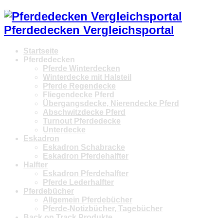
Pferdedecken Vergleichsportal
Startseite
Pferdedecken
Pferde Winterdecken
Winterdecke mit Halsteil
Pferde Regendecke
Fliegendecke Pferd
Übergangsdecke, Nierendecke Pferd
Abschwitzdecke Pferd
Turnout Pferdedecke
Unterdecke
Eskadron
Eskadron Schabracke
Eskadron Pferdehalfter
Halfter
Eskadron Pferdehalfter
Pferde Lederhalfter
Pferdebücher
Allgemein Pferdebücher
Pferde-Notizbücher, Tagebücher
Back on Track Produkte