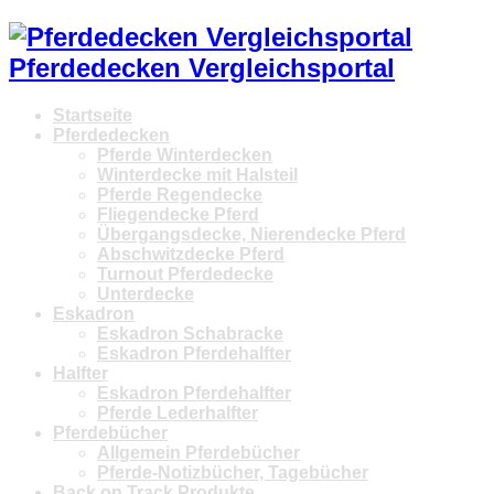
Pferdedecken Vergleichsportal
Startseite
Pferdedecken
Pferde Winterdecken
Winterdecke mit Halsteil
Pferde Regendecke
Fliegendecke Pferd
Übergangsdecke, Nierendecke Pferd
Abschwitzdecke Pferd
Turnout Pferdedecke
Unterdecke
Eskadron
Eskadron Schabracke
Eskadron Pferdehalfter
Halfter
Eskadron Pferdehalfter
Pferde Lederhalfter
Pferdebücher
Allgemein Pferdebücher
Pferde-Notizbücher, Tagebücher
Back on Track Produkte