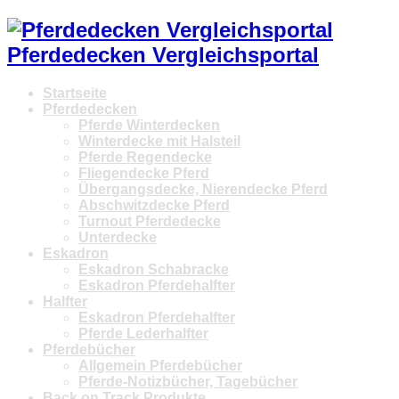
Pferdedecken Vergleichsportal
Startseite
Pferdedecken
Pferde Winterdecken
Winterdecke mit Halsteil
Pferde Regendecke
Fliegendecke Pferd
Übergangsdecke, Nierendecke Pferd
Abschwitzdecke Pferd
Turnout Pferdedecke
Unterdecke
Eskadron
Eskadron Schabracke
Eskadron Pferdehalfter
Halfter
Eskadron Pferdehalfter
Pferde Lederhalfter
Pferdebücher
Allgemein Pferdebücher
Pferde-Notizbücher, Tagebücher
Back on Track Produkte