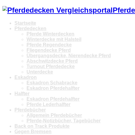
Pferde
Startseite
Pferdedecken
Pferde Winterdecken
Winterdecke mit Halsteil
Pferde Regendecke
Fliegendecke Pferd
Übergangsdecke, Nierendecke Pferd
Abschwitzdecke Pferd
Turnout Pferdedecke
Unterdecke
Eskadron
Eskadron Schabracke
Eskadron Pferdehalfter
Halfter
Eskadron Pferdehalfter
Pferde Lederhalfter
Pferdebücher
Allgemein Pferdebücher
Pferde-Notizbücher, Tagebücher
Back on Track Produkte
Gegen Bremsen