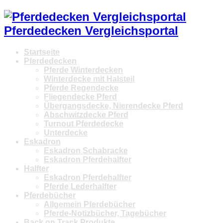
Pferdedecken Vergleichsportal
Startseite
Pferdedecken
Pferde Winterdecken
Winterdecke mit Halsteil
Pferde Regendecke
Fliegendecke Pferd
Übergangsdecke, Nierendecke Pferd
Abschwitzdecke Pferd
Turnout Pferdedecke
Unterdecke
Eskadron
Eskadron Schabracke
Eskadron Pferdehalfter
Halfter
Eskadron Pferdehalfter
Pferde Lederhalfter
Pferdebücher
Allgemein Pferdebücher
Pferde-Notizbücher, Tagebücher
Back on Track Produkte